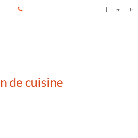
|
en
fr
on de cuisine