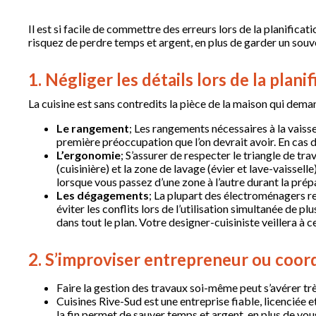
Il est si facile de commettre des erreurs lors de la planifica
risquez de perdre temps et argent, en plus de garder un sou
1. Négliger les détails lors de la plani
La cuisine est sans contredits la pièce de la maison qui deman
Le rangement
; Les rangements nécessaires à la vaissel
première préoccupation que l’on devrait avoir. En cas 
L’ergonomie
; S’assurer de respecter le triangle de t
(cuisinière) et la zone de lavage (évier et lave-vaissel
lorsque vous passez d’une zone à l’autre durant la prép
Les dégagements
; La plupart des électroménagers r
éviter les conflits lors de l’utilisation simultanée de 
dans tout le plan. Votre designer-cuisiniste veillera à
2. S’improviser entrepreneur ou coo
Faire la gestion des travaux soi-même peut s’avérer trè
Cuisines Rive-Sud est une entreprise fiable, licenciée 
la fin permet de sauver temps et argent, en plus de vous o