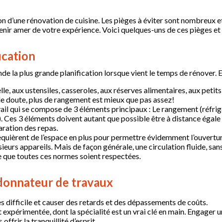
tion d’une rénovation de cuisine. Les pièges à éviter sont nombreux e
venir amer de votre expérience. Voici quelques-uns de ces pièges e
fication
de la plus grande planification lorsque vient le temps de rénover. El
le, aux ustensiles, casseroles, aux réserves alimentaires, aux petits
de doute, plus de rangement est mieux que pas assez!
ravail qui se compose de 3 éléments principaux : Le rangement (réfr
le). Ces 3 éléments doivent autant que possible être à distance égal
aration des repas.
equièrent de l’espace en plus pour permettre évidemment l’ouvertur
plusieurs appareils. Mais de façon générale, une circulation fluide,
 ce que toutes ces normes soient respectées.
rdonnateur de travaux
s difficile et causer des retards et des dépassements de coûts.
et expérimentée, dont la spécialité est un vrai clé en main. Engager
ffrir la tranquillité d’esprit.